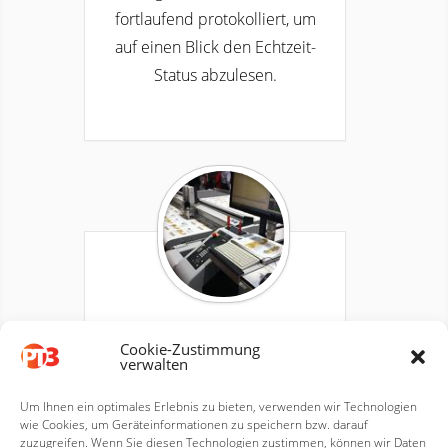
fortlaufend protokolliert, um
auf einen Blick den Echtzeit-
Status abzulesen.
Für mehr Schneid in der
Cookie-Zustimmung
verwalten
Produktion: Information,
Organisation, Planung und
Um Ihnen ein optimales Erlebnis zu bieten, verwenden wir Technologien
wie Cookies, um Geräteinformationen zu speichern bzw. darauf
Controlling in der Fertigung
zuzugreifen. Wenn Sie diesen Technologien zustimmen, können wir Daten