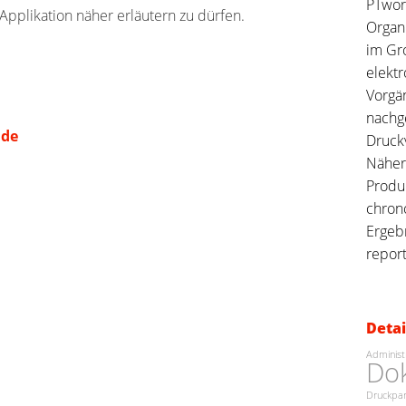
PTwork
Applikation näher erläutern zu dürfen.
Organi
im Gro
elektr
Vorgän
nachg
.de
Druckv
Näher
Produ
chron
Ergeb
repor
Detai
Administ
Do
Druckpa