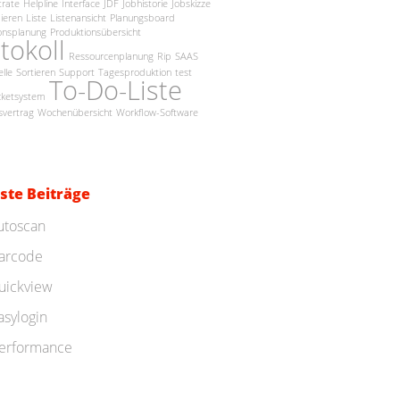
trate
Helpline
Interface
JDF
Jobhistorie
Jobskizze
ieren
Liste
Listenansicht
Planungsboard
onsplanung
Produktionsübersicht
tokoll
Ressourcenplanung
Rip
SAAS
elle
Sortieren
Support
Tagesproduktion
test
To-Do-Liste
cketsystem
vertrag
Wochenübersicht
Workflow-Software
ste Beiträge
utoscan
arcode
uickview
asylogin
erformance