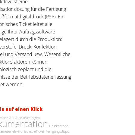
flow ist eine
sationslösung für die Fertigung
ßformatdigitaldruck (PSP). Ein
onisches Ticket leitet alle
ge Ihrer Auftragssoftware
elagert durch die Produktion:
orstufe, Druck, Konfektion,
ei und Versand usw. Wesentliche
ktionsfaktoren können
ologisch geplant und die
nisse der Betriebsdatenerfassung
tet werden.
ls auf einen Klick
ration
API
Ausfüllhilfe
digital
kumentation
Druckhistorie
rameter
elektronisches
eTicket
Fertigungsdispo