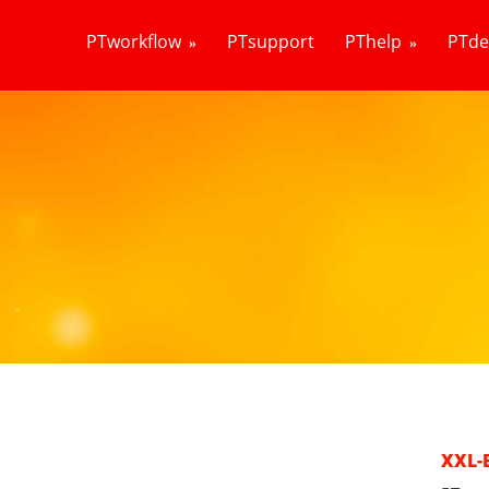
PTworkflow
PTsupport
PThelp
PTd
XXL-