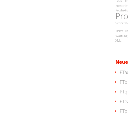
Filter
Fla
Komprim
Produkti
Pro
Schnittst
Ticket
Ti
Wartungs
XML
Neue
PTa
PTb
PTq
PTe
PTp