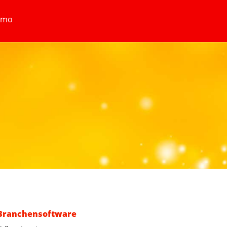
emo
Branchensoftware