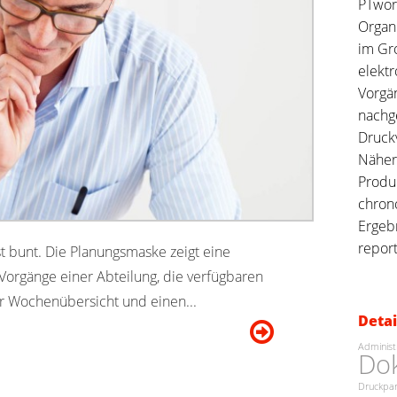
PTwork
Organi
im Gro
elektr
Vorgän
nachg
Druckv
Näher
Produ
chron
Ergeb
repor
t bunt. Die Planungsmaske zeigt eine
Vorgänge einer Abteilung, die verfügbaren
r Wochenübersicht und einen...
Detai
Administ
Do
Druckpa