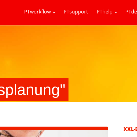
PTworkflow
PTsupport
PThelp
PTd
splanung"
XXL-