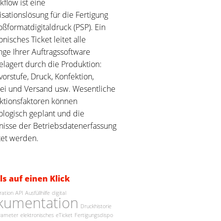
flow ist eine
sationslösung für die Fertigung
ßformatdigitaldruck (PSP). Ein
onisches Ticket leitet alle
ge Ihrer Auftragssoftware
elagert durch die Produktion:
orstufe, Druck, Konfektion,
ei und Versand usw. Wesentliche
ktionsfaktoren können
ologisch geplant und die
nisse der Betriebsdatenerfassung
tet werden.
ls auf einen Klick
ration
API
Ausfüllhilfe
digital
kumentation
Druckhistorie
rameter
elektronisches
eTicket
Fertigungsdispo