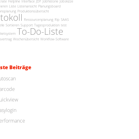
trate
Helpline
Interface
JDF
Jobhistorie
Jobskizze
ieren
Liste
Listenansicht
Planungsboard
onsplanung
Produktionsübersicht
tokoll
Ressourcenplanung
Rip
SAAS
elle
Sortieren
Support
Tagesproduktion
test
To-Do-Liste
cketsystem
vertrag
Wochenübersicht
Workflow-Software
ste Beiträge
utoscan
arcode
uickview
asylogin
erformance