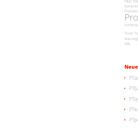
Filter
Fla
Komprim
Produkti
Pro
Schnittst
Ticket
Ti
Wartungs
XML
Neue
PTa
PTb
PTq
PTe
PTp