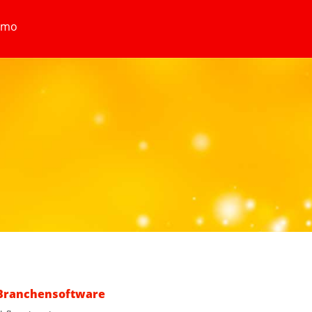
emo
Branchensoftware